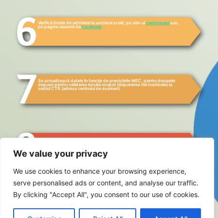
Verifică listele de admitere la avizierul școlii, pe site-ul
campusului
sau
pe pagina noastră de
Facebook
Se actualizează datele în funcție de precizările MEC. pentru dosarele
depuse pentru validarea locului ocupat (depunerea foii matricole) la
sediul CTB (adresa centrului de examen)
Felicitări! Ești elev CTB!
Începi școala în 09.09.2020
We value your privacy
We use cookies to enhance your browsing experience,
serve personalised ads or content, and analyse our traffic.
Foaia matricolă-pentru-clasa-a-VIII-a-sau-după-caz,-
By clicking "Accept All", you consent to our use of cookies.
certificat-absolvire-sau-certificat-de-capficare-în-
urma-finapzării-şcopi-de-arte-marțiale