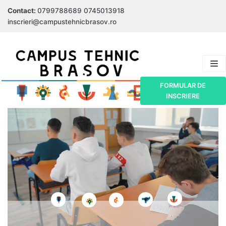
Contact:
Skip
0799788689
0745013918
inscrieri@campustehnicbrasov.ro
to
content
FORMULAR DE
INSCRIERE
despre NOI
CALIFICĂRI
PARTENERI
OPERATOR CNC
INFORMAȚII
ELECTROMECANIC
utile
NOUTĂȚI
SCULER MATRIȚER