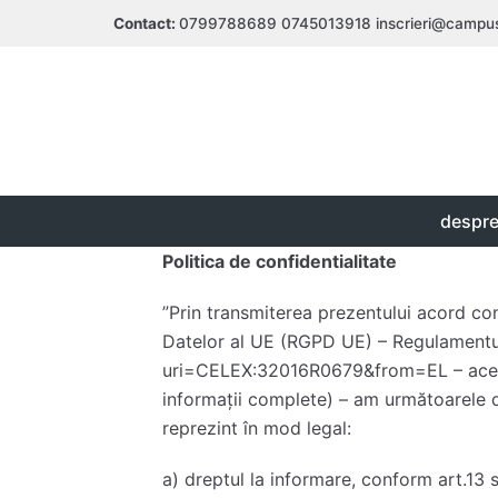
Skip
Contact:
0799788689
0745013918
inscrieri@campu
to
content
despre
Politica de confidentialitate
”Prin transmiterea prezentului acord co
Datelor al UE (RGPD UE) – Regulamentu
uri=CELEX:32016R0679&from=EL – acest l
informații complete) – am următoarele dr
reprezint în mod legal:
a) dreptul la informare, conform art.13 