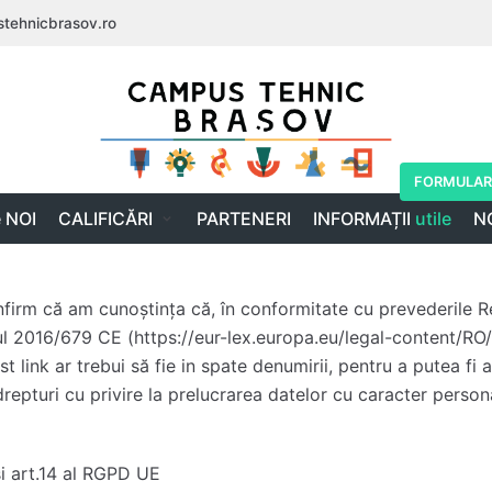
stehnicbrasov.ro
FORMULAR 
 NOI
CALIFICĂRI
PARTENERI
INFORMAȚII
utile
N
nfirm că am cunoștința că, în conformitate cu prevederile 
l 2016/679 CE (https://eur-lex.europa.eu/legal-content/R
ink ar trebui să fie in spate denumirii, pentru a putea fi
epturi cu privire la prelucrarea datelor cu caracter personal
si art.14 al RGPD UE