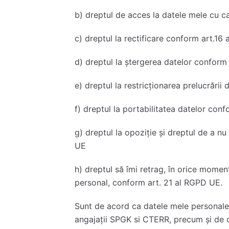
b) dreptul de acces la datele mele cu c
c) dreptul la rectificare conform art.16
d) dreptul la ștergerea datelor conform
e) dreptul la restricționarea prelucrări
f) dreptul la portabilitatea datelor co
g) dreptul la opoziție și dreptul de a n
UE
h) dreptul să îmi retrag, în orice momen
personal, conform art. 21 al RGPD UE.
Sunt de acord ca datele mele personale re
angajații SPGK si CTERR, precum și de c