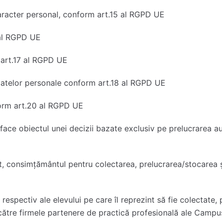
aracter personal, conform art.15 al RGPD UE
 al RGPD UE
 art.17 al RGPD UE
i datelor personale conform art.18 al RGPD UE
nform art.20 al RGPD UE
u face obiectul unei decizii bazate exclusiv pe prelucrarea 
t, consimțământul pentru colectarea, prelucrarea/stocarea ș
spectiv ale elevului pe care îl reprezint să fie colectate, 
ătre firmele partenere de practică profesională ale Campus